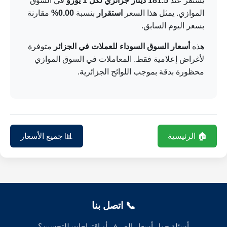
يستقر عند
181.5 دينار جزائري لكل 1 يورو
في السوق
الموازي. يمثل هذا السعر
استقرار
بنسبة
0.00%
مقارنة
بسعر اليوم السابق.
هذه
أسعار السوق السوداء للعملات في الجزائر
متوفرة
لأغراض إعلامية فقط. المعاملات في السوق الموازي
محظورة بدقة بموجب اللوائح الجزائرية.
🏠 الرئيسية
📊 جميع الأسعار
📞 اتصل بنا
أسئلة حول أسعار الصرف أو اقتراحات للتحسين؟