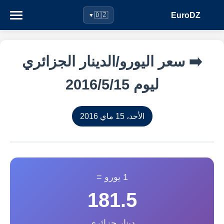
EuroDZ
🇩🇿
▼
➡️ سعر اليورو/الدينار الجزائري
ليوم 15‏/5‏/2016
الأحد، 15 ماي 2016
1 يورو =
181.5
دينار جزائري