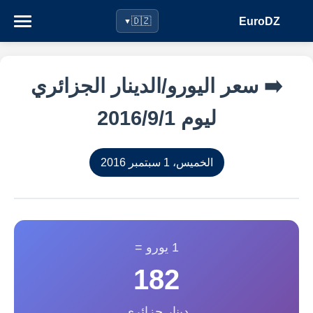
EuroDZ
🇩🇿
▼
➡️ سعر اليورو/الدينار الجزائري
ليوم 1‏/9‏/2016
الخميس، 1 سبتمبر 2016
1 يورو =
182
دينار جزائري