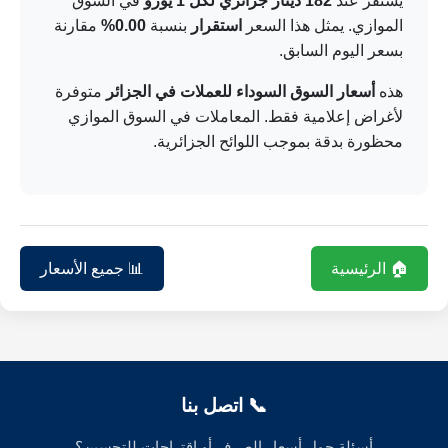
يستقر عند
182 دينار جزائري لكل 1 يورو
في السوق
الموازي. يمثل هذا السعر
استقرار
بنسبة
0.00%
مقارنة
بسعر اليوم السابق.
هذه
أسعار السوق السوداء للعملات في الجزائر
متوفرة
لأغراض إعلامية فقط. المعاملات في السوق الموازي
محظورة بدقة بموجب اللوائح الجزائرية.
🏠 الرئيسية
📊 جميع الأسعار
📞 اتصل بنا
أسئلة حول أسعار الصرف أو اقتراحات للتحسين؟