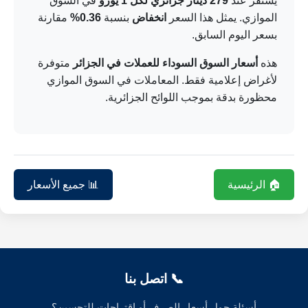
يستقر عند
279 دينار جزائري لكل 1 يورو
في السوق
الموازي. يمثل هذا السعر
انخفاض
بنسبة
0.36%
مقارنة
بسعر اليوم السابق.
هذه
أسعار السوق السوداء للعملات في الجزائر
متوفرة
لأغراض إعلامية فقط. المعاملات في السوق الموازي
محظورة بدقة بموجب اللوائح الجزائرية.
🏠 الرئيسية
📊 جميع الأسعار
📞 اتصل بنا
أسئلة حول أسعار الصرف أو اقتراحات للتحسين؟