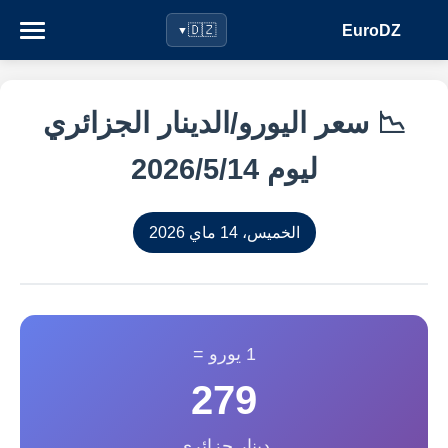
EuroDZ
🇩🇿
▼
📉 سعر اليورو/الدينار الجزائري
ليوم 14‏/5‏/2026
الخميس، 14 ماي 2026
1 يورو =
279
دينار جزائري