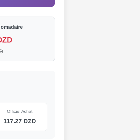
domadaire
 DZD
%)
Officiel Achat
117.27 DZD