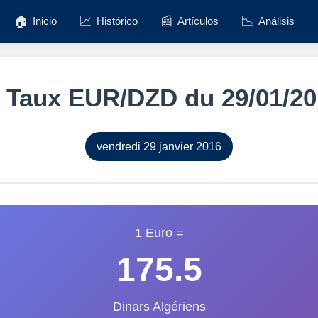
🏠
📈
📰
📉
Inicio
Histórico
Artículos
Análisis
 Taux EUR/DZD du 29/01/2
vendredi 29 janvier 2016
1 Euro =
175.5
Dinars Algériens