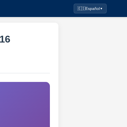
🇪🇸
Español
▼
016