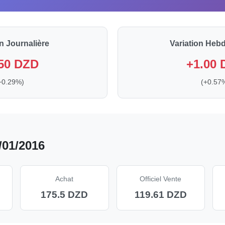
on Journalière
Variation Heb
50 DZD
+1.00
+0.29%)
(+0.57
/01/2016
Achat
Officiel Vente
175.5 DZD
119.61 DZD