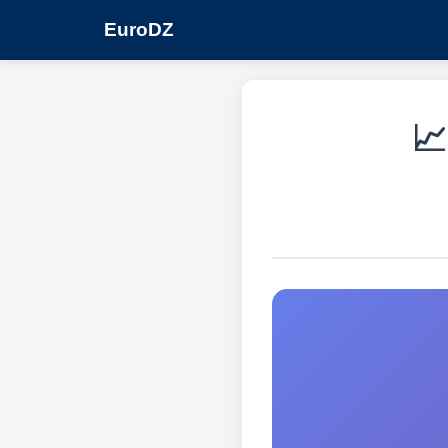
EuroDZ
📈