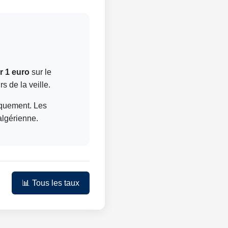
r 1 euro
sur le
s de la veille.
niquement. Les
algérienne.
📊 Tous les taux