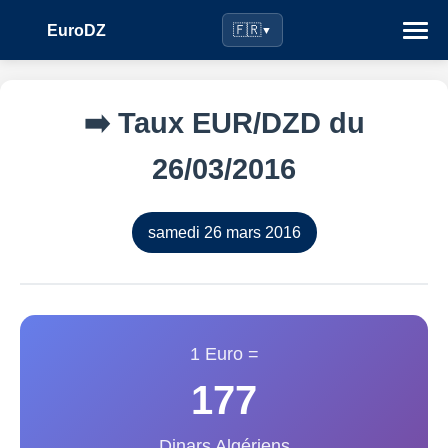
EuroDZ
🇫🇷
▼
➡️ Taux EUR/DZD du
26/03/2016
samedi 26 mars 2016
1 Euro =
177
Dinars Algériens