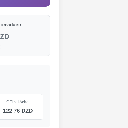
domadaire
DZD
)
Officiel Achat
122.76 DZD