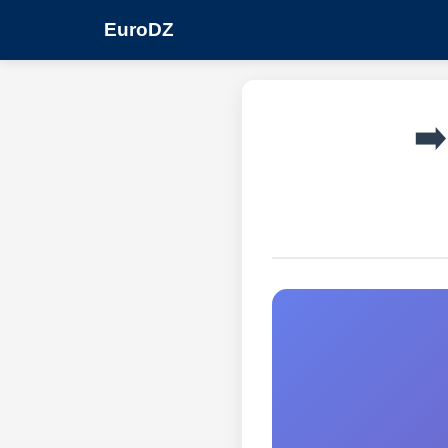
EuroDZ
➡