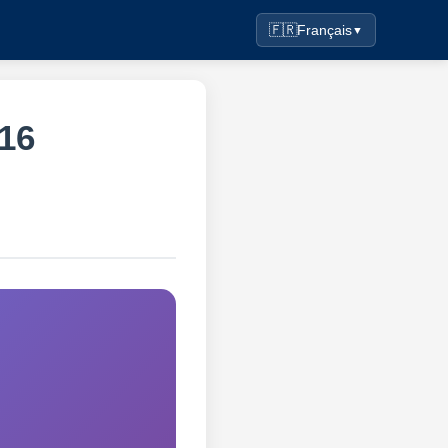
🇫🇷
Français
▼
16