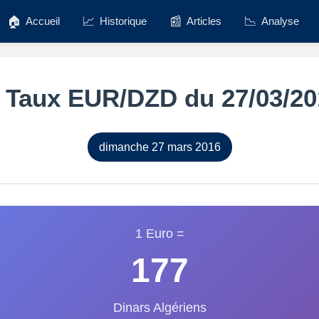
🏠
📈
📰
📉
Accueil
Historique
Articles
Analyse
️ Taux EUR/DZD du 27/03/20
dimanche 27 mars 2016
1 Euro =
177
Dinars Algériens