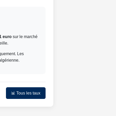
1 euro
sur le marché
ille.
niquement. Les
algérienne.
📊 Tous les taux