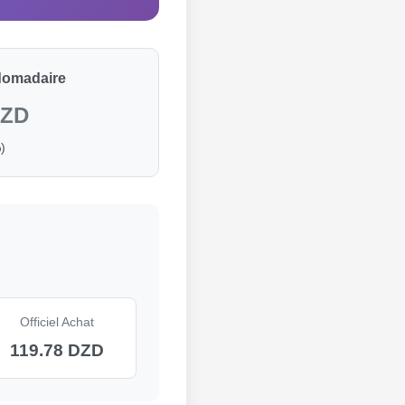
domadaire
DZD
)
Officiel Achat
119.78 DZD