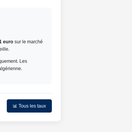
1 euro
sur le marché
ille.
niquement. Les
algérienne.
📊 Tous les taux