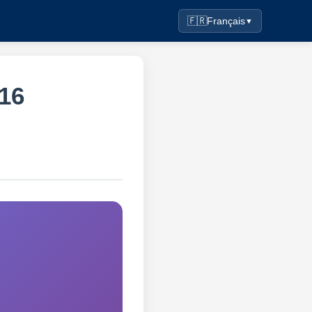
🇫🇷
Français
▼
16