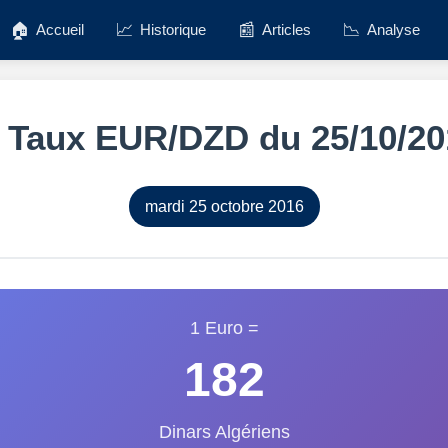
🏠
📈
📰
📉
Accueil
Historique
Articles
Analyse
️ Taux EUR/DZD du 25/10/20
mardi 25 octobre 2016
1 Euro =
182
Dinars Algériens