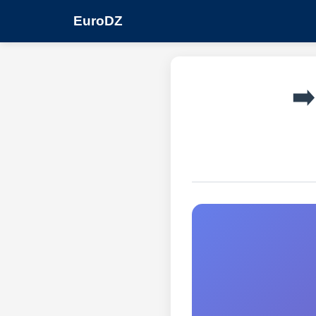
EuroDZ
➡