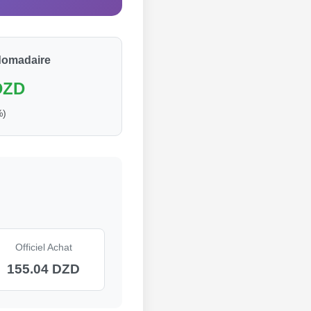
domadaire
DZD
%)
Officiel Achat
155.04 DZD