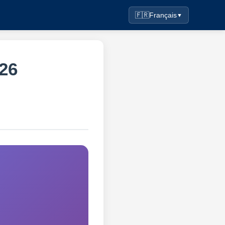
🇫🇷
Français
▼
26