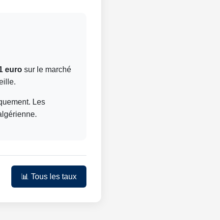
1 euro
sur le marché
ille.
niquement. Les
algérienne.
📊 Tous les taux