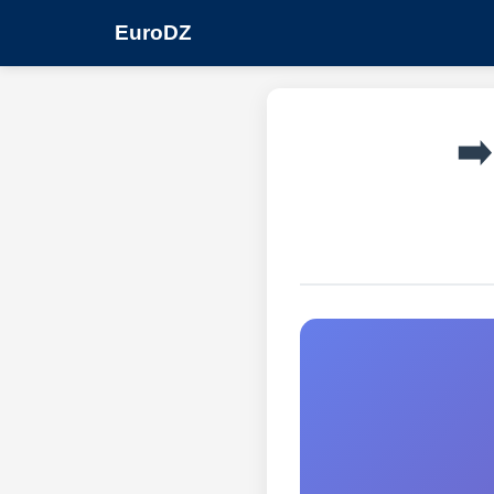
EuroDZ
➡