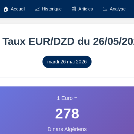
🏠
📈
📰
📉
Accueil
Historique
Articles
Analyse
️ Taux EUR/DZD du 26/05/20
mardi 26 mai 2026
1 Euro =
278
Dinars Algériens