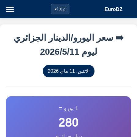
EuroDZ
🇩🇿
▼
➡️ سعر اليورو/الدينار الجزائري
ليوم 11‏/5‏/2026
الاثنين، 11 ماي 2026
1 يورو =
280
دينار جزائري