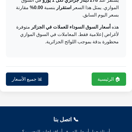
يستقر عند
278 دينار جزائري لكل 1 يورو
في السوق
الموازي. يمثل هذا السعر
استقرار
بنسبة
0.00%
مقارنة
بسعر اليوم السابق.
هذه
أسعار السوق السوداء للعملات في الجزائر
متوفرة
لأغراض إعلامية فقط. المعاملات في السوق الموازي
محظورة بدقة بموجب اللوائح الجزائرية.
🏠 الرئيسية
📊 جميع الأسعار
📞 اتصل بنا
أسئلة حول أسعار الصرف أو اقتراحات للتحسين؟