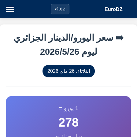
EuroDZ
🇩🇿
▼
➡️ سعر اليورو/الدينار الجزائري
ليوم 26‏/5‏/2026
الثلاثاء، 26 ماي 2026
1 يورو =
278
دينار جزائري