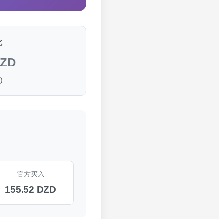
化
DZD
)
官方买入
155.52 DZD