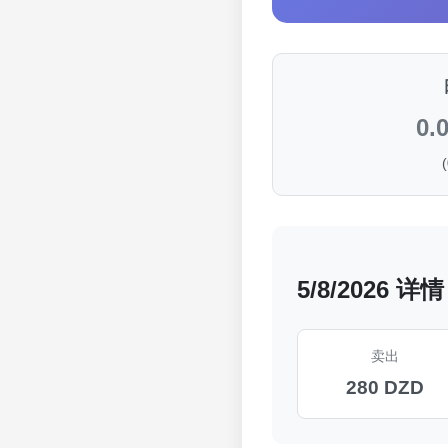
0.
5/8/2026 详情
卖出
280 DZD