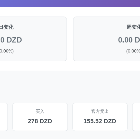
日变化
周变
00 DZD
0.00 
(0.00%)
(0.00%
买入
官方卖出
278 DZD
155.52 DZD