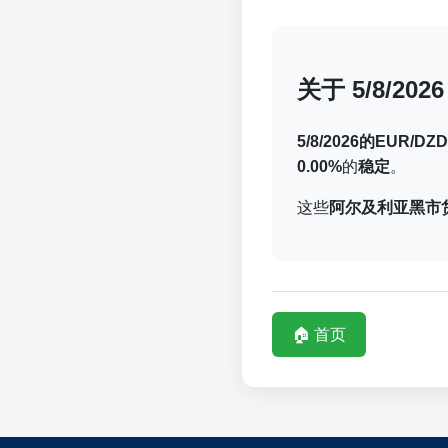
关于 5/8/202
5/8/2026的EUR/D
0.00%
的
稳定
。
这些
阿尔及利亚黑市
🏠 首页