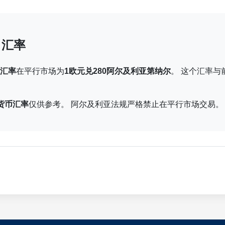
6 汇率
ZD汇率
在平行市场为
1欧元兑280阿尔及利亚第纳尔
。 这个汇率与
货币汇率
仅供参考。 阿尔及利亚法规严格禁止在平行市场交易。