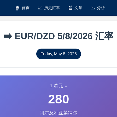
🏠
📈
📰
📉
首页
历史汇率
文章
分析
➡️ EUR/DZD 5/8/2026 汇率
Friday, May 8, 2026
1 欧元 =
280
阿尔及利亚第纳尔