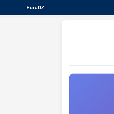
EuroDZ