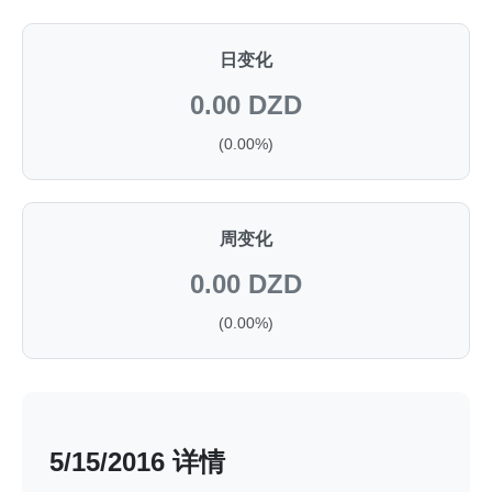
日变化
0.00 DZD
(0.00%)
周变化
0.00 DZD
(0.00%)
5/15/2016 详情