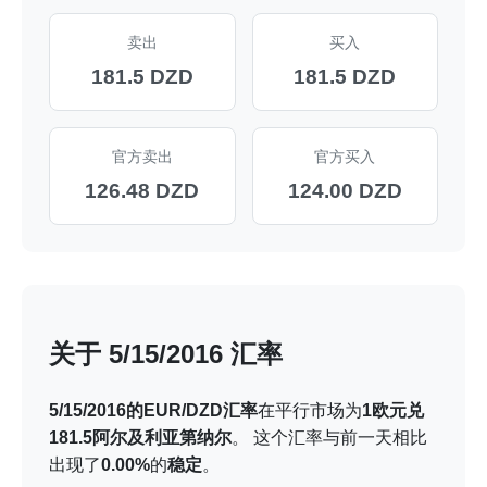
卖出
买入
181.5 DZD
181.5 DZD
官方卖出
官方买入
126.48 DZD
124.00 DZD
关于 5/15/2016 汇率
5/15/2016的EUR/DZD汇率
在平行市场为
1欧元兑
181.5阿尔及利亚第纳尔
。 这个汇率与前一天相比
出现了
0.00%
的
稳定
。